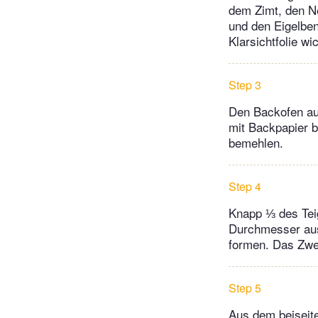
dem Zimt, den N
und den Eigelben
Klarsichtfolie wi
Step 3
Den Backofen au
mit Backpapier 
bemehlen.
Step 4
Knapp ⅓ des Teig
Durchmesser ausw
formen. Das Zwe
Step 5
Aus dem beiseiteg