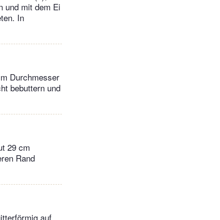
n und mit dem Ei
ten. In
 cm Durchmesser
ht bebuttern und
ut 29 cm
heren Rand
itterförmig auf