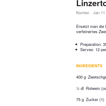
Linzert
Kochen
Jan 11
Ersetzt man die
verfeinertes Zwe
Preparation:
3
Serves: 12 pe
INGREDIENTS
400 g
Zwetschge
½ dl
Rotwein (o
75 g
Zucker (1)