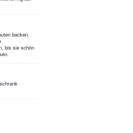
nuten backen.
n
, bis sie schön
sen.
lschrank