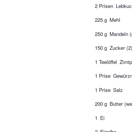
2 Prisen
Lebkuc
225 g
Mehl
250 g
Mandeln (
150 g
Zucker (2
1 Teelöffel
Zimtp
1 Prise
Gewürzn
1 Prise
Salz
200 g
Butter (we
1
Ei
2
Eigelbe