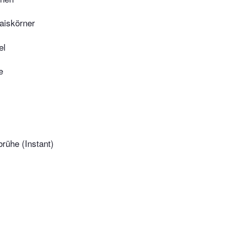
aiskörner
el
e
ühe (Instant)