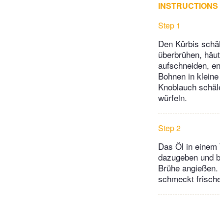
INSTRUCTIONS
Step 1
Den Kürbis schäl
überbrühen, häut
aufschneiden, en
Bohnen in kleine
Knoblauch schäle
würfeln.
Step 2
Das Öl in einem 
dazugeben und be
Brühe angießen. 
schmeckt frisch