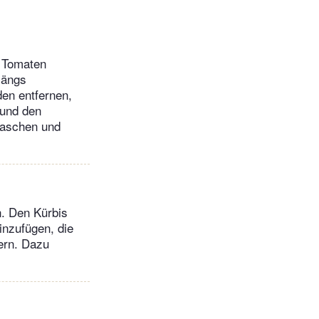
e Tomaten
längs
den entfernen,
 und den
waschen und
n. Den Kürbis
inzufügen, die
ern. Dazu