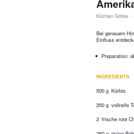
Amerika
Küchen Götter
Bei genauem Hin
Einfluss entdeck
Preparation:
a
INGREDIENTS
500 g
Kürbis
250 g
vollreife 
2
frische rote C
250 g
grüne Bo