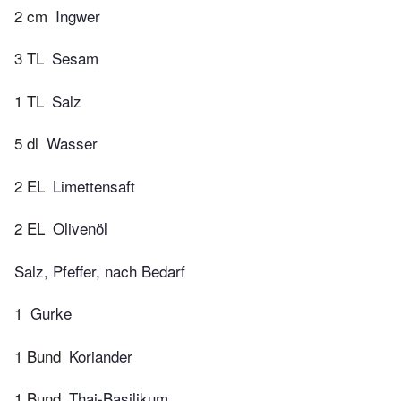
2 cm
Ingwer
3 TL
Sesam
1 TL
Salz
5 dl
Wasser
2 EL
Limettensaft
2 EL
Olivenöl
Salz, Pfeffer, nach Bedarf
1
Gurke
1 Bund
Koriander
1 Bund
Thai-Basilikum