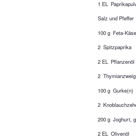
1 EL
Paprikapul
Salz und Pfeffer
100 g
Feta-Käs
2
Spitzpaprika
2 EL
Pflanzenöl
2
Thymianzweig
100 g
Gurke(n)
2
Knoblauchzeh
200 g
Joghurt, g
2 EL
Olivenöl