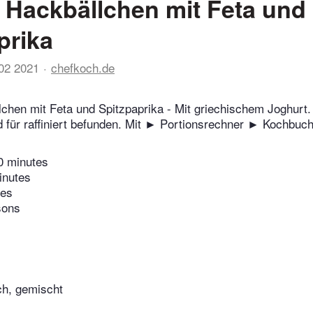
e Hackbällchen mit Feta und
prika
02 2021
chefkoch.de
lchen mit Feta und Spitzpaprika - Mit griechischem Joghurt.
 für raffiniert befunden. Mit ► Portionsrechner ► Kochbuc
0 minutes
inutes
tes
sons
ch, gemischt