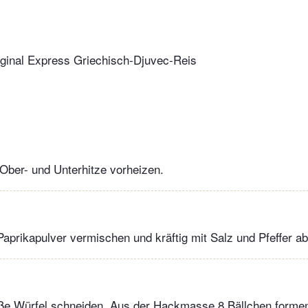
iginal Express Griechisch-Djuvec-Reis
Ober- und Unterhitze vorheizen.
Paprikapulver vermischen und kräftig mit Salz und Pfeffer 
oße Würfel schneiden. Aus der Hackmasse 8 Bällchen formen