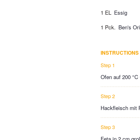
1 EL
Essig
1 Pck.
Ben's Or
INSTRUCTIONS
Step 1
Ofen auf 200 °C 
Step 2
Hackfleisch mit 
Step 3
Feta in 2 cm gr