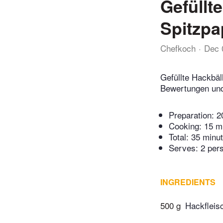
Gefüllt
Spitzpa
Chefkoch
Dec 
Gefüllte Hackbäl
Bewertungen und
Preparation:
2
Cooking:
15 m
Total:
35 minu
Serves: 2 per
INGREDIENTS
500 g
Hackfleis