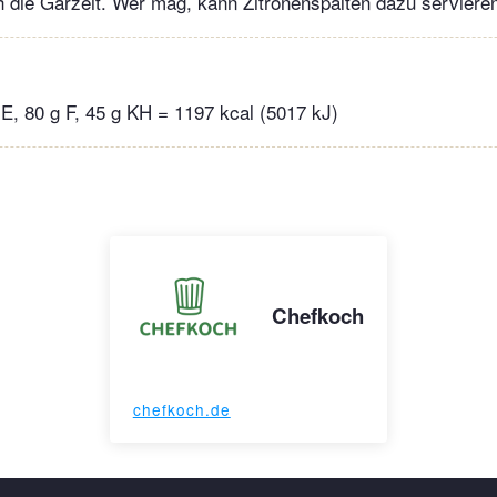
h die Garzeit. Wer mag, kann Zitronenspalten dazu serviere
 E, 80 g F, 45 g KH = 1197 kcal (5017 kJ)
Chefkoch
chefkoch.de