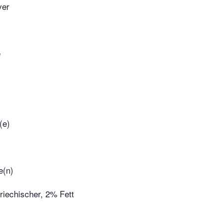
ver
e
(e)
e(n)
riechischer, 2% Fett