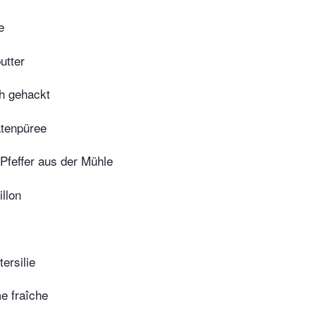
e
utter
ch gehackt
tenpüree
Pfeffer aus der Mühle
llon
tersilie
e fraîche