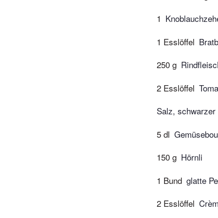
1
Knoblauchzeh
1 Esslöffel
Bratb
250 g
Rindfleis
2 Esslöffel
Toma
Salz, schwarzer 
5 dl
Gemüseboui
150 g
Hörnli
1 Bund
glatte Pe
2 Esslöffel
Crèm