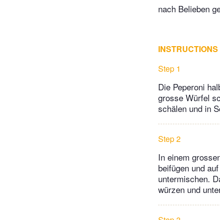
nach Belieben g
INSTRUCTIONS
Step 1
Die Peperoni hal
grosse Würfel s
schälen und in 
Step 2
In einem grossen
beifügen und auf
untermischen. Da
würzen und unte
Step 3