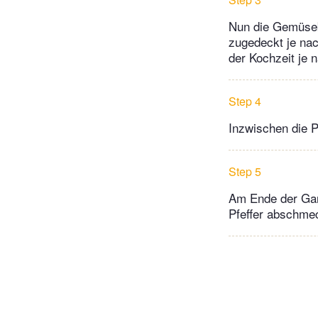
Nun die Gemüsebo
zugedeckt je na
der Kochzeit je 
Step 4
Inzwischen die Pe
Step 5
Am Ende der Garz
Pfeffer abschmec