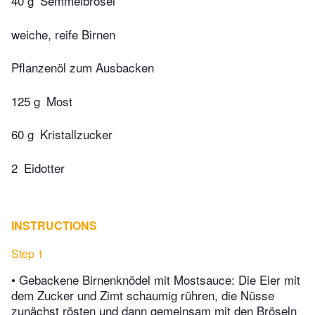
40 g
Semmelbrösel
weiche, reife Birnen
Pflanzenöl zum Ausbacken
125 g
Most
60 g
Kristallzucker
2
Eidotter
INSTRUCTIONS
Step 1
• Gebackene Birnenknödel mit Mostsauce: Die Eier mit
dem Zucker und Zimt schaumig rühren, die Nüsse
zunächst rösten und dann gemeinsam mit den Bröseln