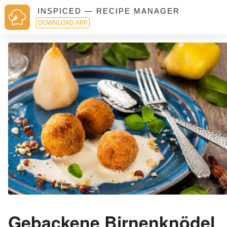
INSPICED — RECIPE MANAGER
DOWNLOAD APP
Gebackene Birnenknödel