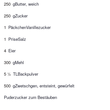
250
gButter, weich
250
gZucker
1
PäckchenVanillezucker
1
PriseSalz
4
Eier
300
gMehl
5 ½
TLBackpulver
500
gZwetschgen, entsteint, gewürfelt
Puderzucker zum Bestäuben