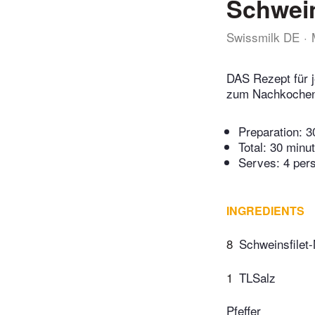
Schwein
Swissmilk DE
DAS Rezept für j
zum Nachkochen.
Preparation:
3
Total:
30 minu
Serves: 4 per
INGREDIENTS
8
Schweinsfilet-
1
TLSalz
Pfeffer