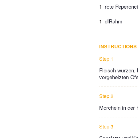
1
rote Peperonci
1
dlRahm
INSTRUCTIONS
Step 1
Fleisch würzen, 
vorgeheizten Ofe
Step 2
Morcheln in der 
Step 3
Schalotte und Kn