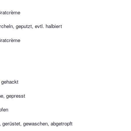
Bratcrème
cheln, geputzt, evtl. halbiert
Bratcrème
n gehackt
e, gepresst
pfen
t, gerüstet, gewaschen, abgetropft