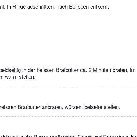
ni, in Ringe geschnitten, nach Belieben entkernt
beidseitig in der heissen Bratbutter ca. 2 Minuten braten, im
n warm stellen.
heissen Bratbutter anbraten, würzen, beiseite stellen.
oblauch in der Butter andämpfen. Spinat und Peperoncini be