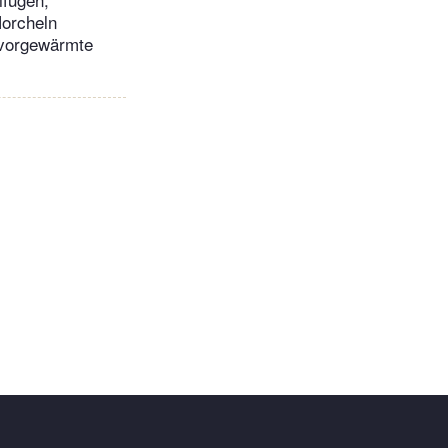
Morcheln
 vorgewärmte