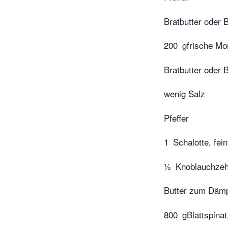
Bratbutter oder 
200
gfrische Mor
Bratbutter oder 
wenig Salz
Pfeffer
1
Schalotte, fei
½
Knoblauchzeh
Butter zum Däm
800
gBlattspina