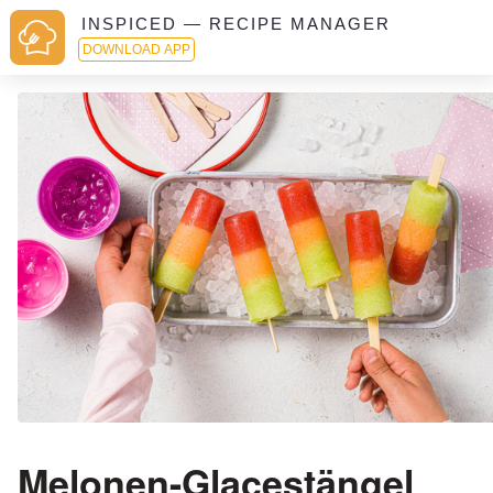
INSPICED — RECIPE MANAGER
DOWNLOAD APP
Melonen-Glacestängel