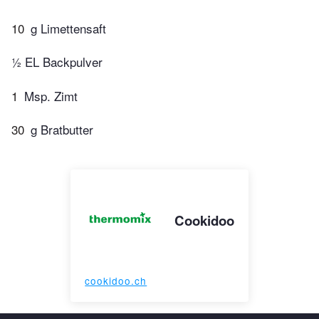
10
g Limettensaft
½ EL Backpulver
1
Msp. Zimt
30
g Bratbutter
Cookidoo
cookidoo.ch