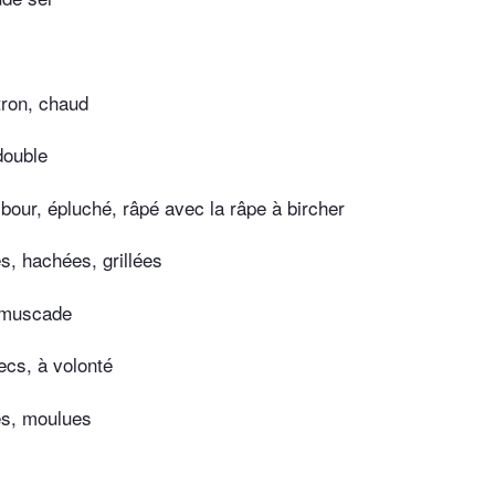
tron, chaud
double
bour, épluché, râpé avec la râpe à bircher
s, hachées, grillées
 muscade
ecs, à volonté
es, moulues