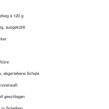
lteig à 120 g
sig, ausgekühlt
cker
itüre
e, abgeriebene Schale
tronensaft
eif geschlagen
 in Scheiben