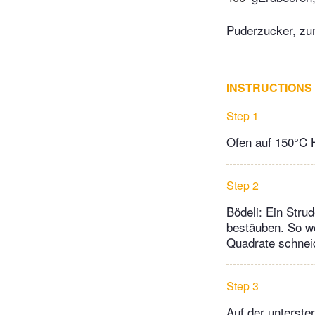
Puderzucker, z
INSTRUCTIONS
Step 1
Ofen auf 150°C H
Step 2
Bödeli: Ein Stru
bestäuben. So wei
Quadrate schneid
Step 3
Auf der unterste