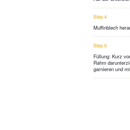
Step 4
Muffinblech her
Step 5
Füllung: Kurz vo
Rahm darunterzie
garnieren und m