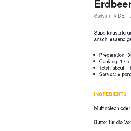
Erdbeer
Swissmilk DE
Superknusprig un
anschliessend ge
Preparation:
3
Cooking:
12 m
Total:
about 1 
Serves: 9 per
INGREDIENTS
Muffinblech oder
Butter für die V