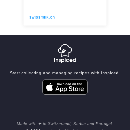
swissmilk.ch
Start collecting and managing recipes with Inspiced.
Made with ❤ in Switzerland, Serbia and Portugal.