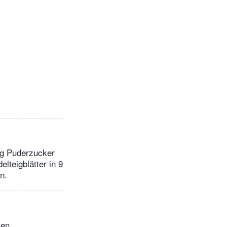
nig Puderzucker
lteigblätter in 9
n.
ken.