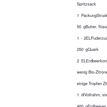
Spritzsack
1
PackungStrude
50
gButter, flüs
1
- 2ELPuderzu
250
gQuark
2
ELErdbeerkonf
wenig Bio-Zitron
einige Tropfen Zi
1
dlVollrahm, st
400
gErdbeeren,