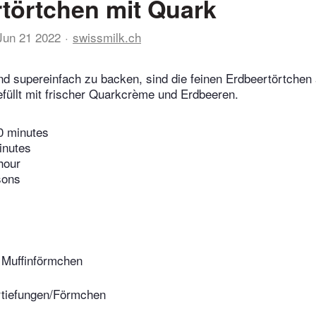
törtchen mit Quark
Jun 21 2022
swissmilk.ch
d supereinfach zu backen, sind die feinen Erdbeertörtchen 
füllt mit frischer Quarkcrème und Erdbeeren.
0 minutes
inutes
hour
sons
 Muffinförmchen
ertiefungen/Förmchen