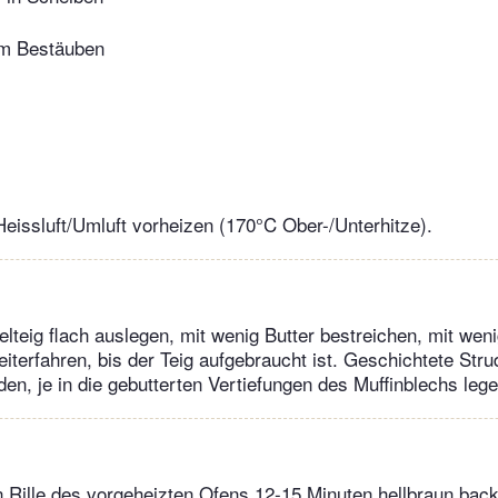
um Bestäuben
eissluft/Umluft vorheizen (170°C Ober-/Unterhitze).
delteig flach auslegen, mit wenig Butter bestreichen, mit we
terfahren, bis der Teig aufgebraucht ist. Geschichtete Strude
en, je in die gebutterten Vertiefungen des Muffinblechs lege
n Rille des vorgeheizten Ofens 12-15 Minuten hellbraun bac