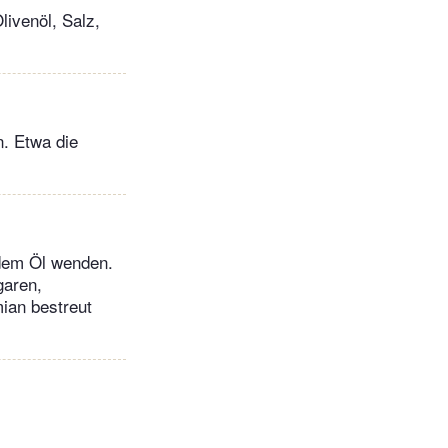
livenöl, Salz,
n. Etwa die
 dem Öl wenden.
garen,
ian bestreut