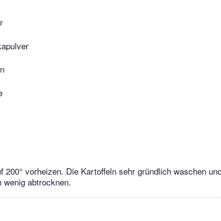
r
kapulver
an
e
 200° vorheizen. Die Kartoffeln sehr gründlich waschen und
n wenig abtrocknen.