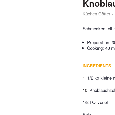
Knoblau
Küchen Götter
Schmecken toll a
Preparation:
3
Cooking:
40 m
INGREDIENTS
1
1/2 kg kleine 
10
Knoblauchze
1/8 l Olivenöl
Salz