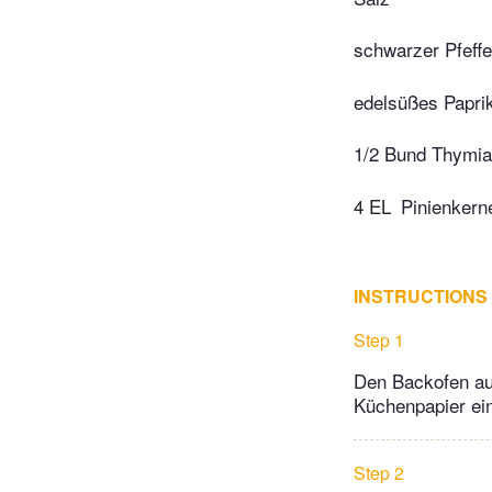
schwarzer Pfeffe
edelsüßes Papri
1/2 Bund Thymi
4 EL
Pinienkern
INSTRUCTIONS
Step 1
Den Backofen auf
Küchenpapier ei
Step 2