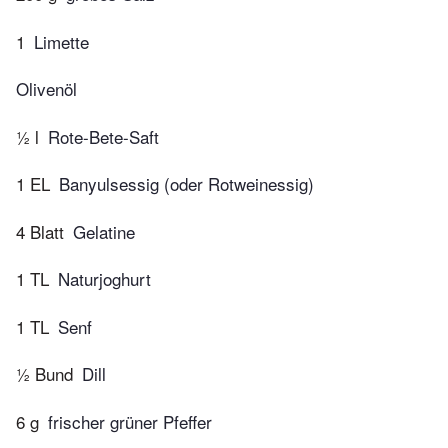
1
Limette
Olivenöl
½ l
Rote-Bete-Saft
1 EL
Banyulsessig (oder Rotweinessig)
4 Blatt
Gelatine
1 TL
Naturjoghurt
1 TL
Senf
½ Bund
Dill
6 g
frischer grüner Pfeffer