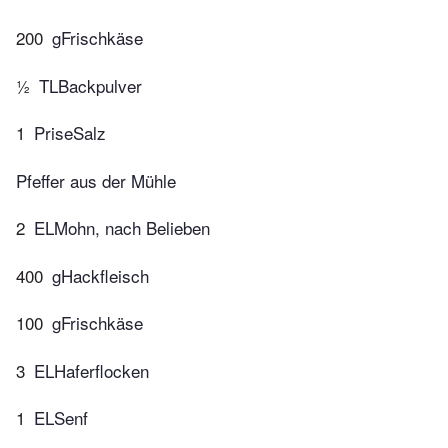
200
gFrischkäse
½
TLBackpulver
1
PriseSalz
Pfeffer aus der Mühle
2
ELMohn, nach Belieben
400
gHackfleisch
100
gFrischkäse
3
ELHaferflocken
1
ELSenf