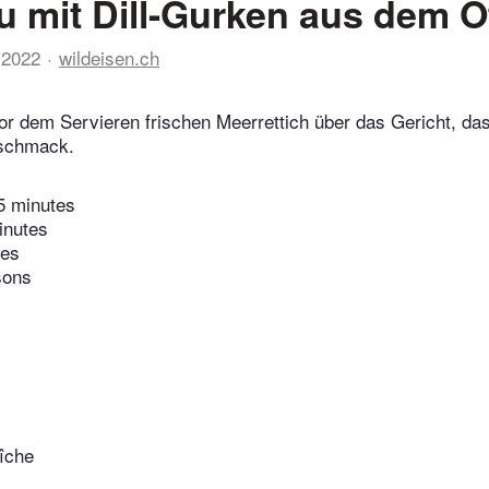
u mit Dill-Gurken aus dem O
 2022
wildeisen.ch
or dem Servieren frischen Meerrettich über das Gericht, das
eschmack.
5 minutes
inutes
tes
sons
îche