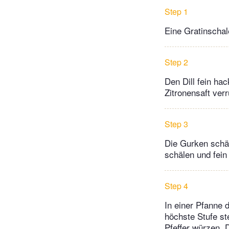
Step 1
Eine Gratinschal
Step 2
Den Dill fein ha
Zitronensaft ver
Step 3
Die Gurken schäl
schälen und fein
Step 4
In einer Pfanne d
höchste Stufe st
Pfeffer würzen. 