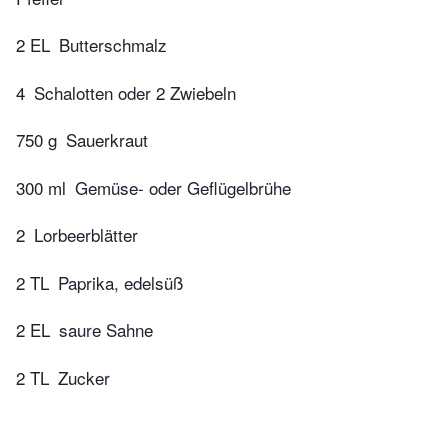
2 EL
Butterschmalz
4
Schalotten oder 2 Zwiebeln
750 g
Sauerkraut
300 ml
Gemüse- oder Geflügelbrühe
2
Lorbeerblätter
2 TL
Paprika, edelsüß
2 EL
saure Sahne
2 TL
Zucker