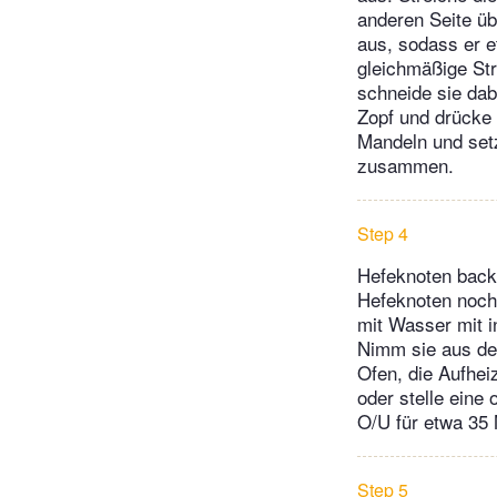
anderen Seite übe
aus, sodass er et
gleichmäßige Str
schneide sie dab
Zopf und drücke 
Mandeln und setz
zusammen.
Step 4
Hefeknoten backe
Hefeknoten nochm
mit Wasser mit i
Nimm sie aus dem
Ofen, die Aufhe
oder stelle eine
O/U für etwa 35 
Step 5