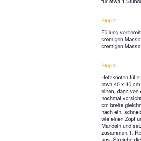
für etwa 1 Stund
Step 2
Füllung vorberei
cremigen Masse.1
cremigen Masse
Step 3
Hefeknoten fülle
etwa 40 x 40 cm a
einen, dann von d
nochmal vorsicht
cm breite gleich
nach ein, schnei
wie einen Zopf u
Mandeln und setz
zusammen.1. Roll
aus. Streiche die