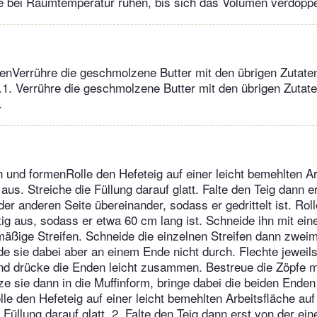
e bei Raumtemperatur ruhen, bis sich das Volumen verdoppel
tenVerrühre die geschmolzene Butter mit den übrigen Zutate
. Verrühre die geschmolzene Butter mit den übrigen Zutate
.
n und formenRolle den Hefeteig auf einer leicht bemehlten Ar
us. Streiche die Füllung darauf glatt. Falte den Teig dann e
er anderen Seite übereinander, sodass er gedrittelt ist. Roll
ig aus, sodass er etwa 60 cm lang ist. Schneide ihn mit eine
mäßige Streifen. Schneide die einzelnen Streifen dann zwei
de sie dabei aber an einem Ende nicht durch. Flechte jeweils
nd drücke die Enden leicht zusammen. Bestreue die Zöpfe 
e sie dann in die Muffinform, bringe dabei die beiden Enden
e den Hefeteig auf einer leicht bemehlten Arbeitsfläche au
 Füllung darauf glatt. 2. Falte den Teig dann erst von der ei