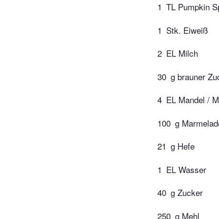
1
TL Pumpkin S
1
Stk. Eiweiß
2
EL Milch
30
g brauner Zu
4
EL Mandel / M
100
g Marmelade
21
g Hefe
1
EL Wasser
40
g Zucker
250
g Mehl