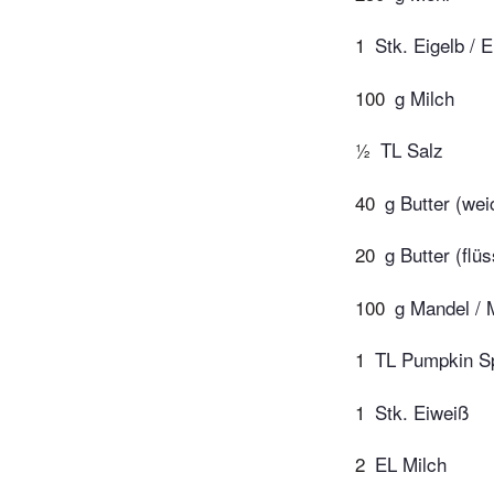
1
Stk. Eigelb / E
100
g Milch
½
TL Salz
40
g Butter (wei
20
g Butter (flüs
100
g Mandel / 
1
TL Pumpkin S
1
Stk. Eiweiß
2
EL Milch