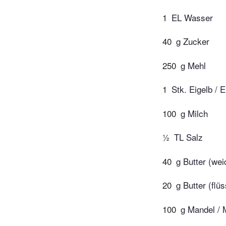
1
EL Wasser
40
g Zucker
250
g Mehl
1
Stk. Eigelb / E
100
g Milch
½
TL Salz
40
g Butter (wei
20
g Butter (flüs
100
g Mandel / 