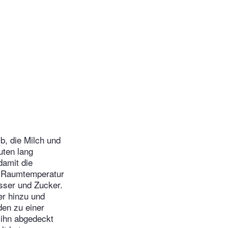
b, die Milch und
uten lang
damit die
ei Raumtemperatur
sser und Zucker.
er hinzu und
den zu einer
e ihn abgedeckt