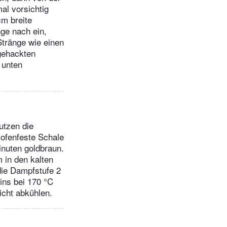
mal vorsichtig
cm breite
nge nach ein,
Stränge wie einen
gehackten
 unten
utzen die
 ofenfeste Schale
inuten goldbraun.
 in den kalten
die Dampfstufe 2
ins bei 170 °C
icht abkühlen.