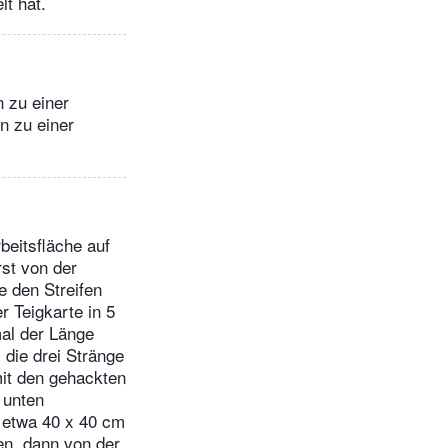
t hat.
n zu einer
n zu einer
beitsfläche auf
rst von der
e den Streifen
r Teigkarte in 5
mal der Länge
 die drei Stränge
mit den gehackten
 unten
f etwa 40 x 40 cm
nen, dann von der