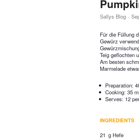
Pumpki
Sallys Blog
Se
Für die Füllung
Gewürz verwendet
Gewürzmischung a
Teig geflochten 
Am besten schme
Marmelade etwas
Preparation:
4
Cooking:
35 m
Serves: 12 pe
INGREDIENTS
21
g Hefe