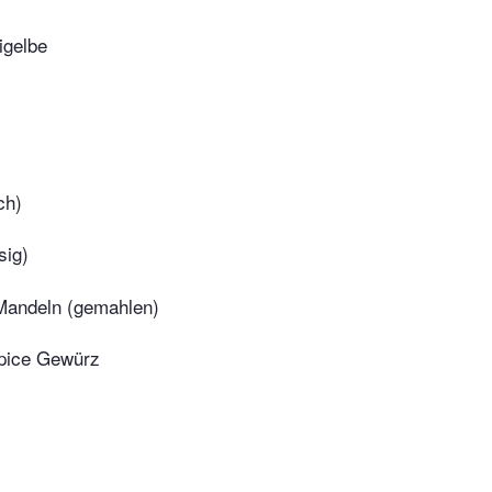
igelbe
ch)
sig)
Mandeln (gemahlen)
pice Gewürz