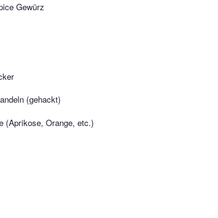
pice Gewürz
cker
andeln (gehackt)
 (Aprikose, Orange, etc.)