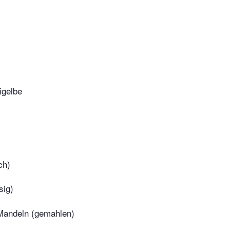
igelbe
ch)
sig)
Mandeln (gemahlen)