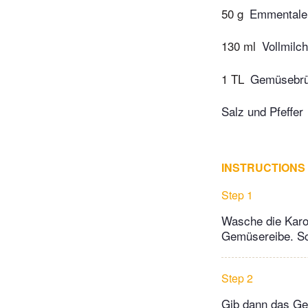
50 g
Emmentale
130 ml
Vollmilch
1 TL
Gemüsebr
Salz und Pfeffer
INSTRUCTIONS
Step 1
Wasche die Karot
Gemüsereibe. Sc
Step 2
Gib dann das Ge