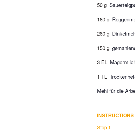
50 g
Sauerteigp
160 g
Roggenme
260 g
Dinkelmeh
150 g
gemahlene
3 EL
Magermilc
1 TL
Trockenhef
Mehl für die Arbe
INSTRUCTIONS
Step 1