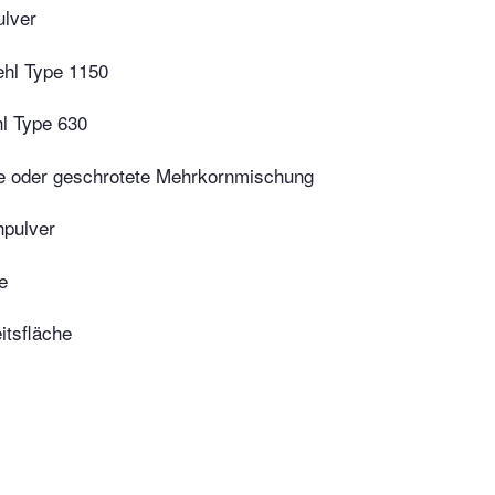
ulver
hl Type 1150
l Type 630
 oder geschrotete Mehrkornmischung
hpulver
e
itsfläche