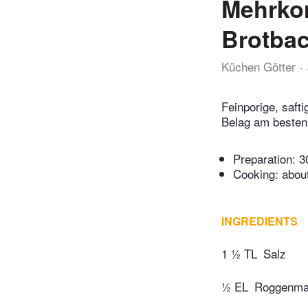
Mehrkor
Brotba
Küchen Götter
Feinporige, saf
Belag am besten
Preparation:
3
Cooking:
abou
INGREDIENTS
1 ½ TL
Salz
½ EL
Roggenma