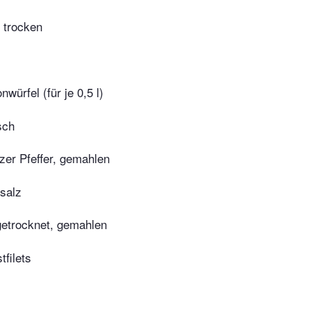
 trocken
würfel (für je 0,5 l)
sch
zer Pfeffer, gemahlen
rsalz
etrocknet, gemahlen
tfilets