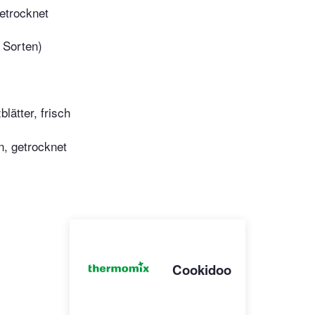
etrocknet
e Sorten)
lätter, frisch
n, getrocknet
Cookidoo