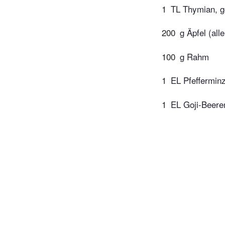
1
TL Thymian, g
200
g Äpfel (all
100
g Rahm
1
EL Pfefferminzb
1
EL Goji-Beere