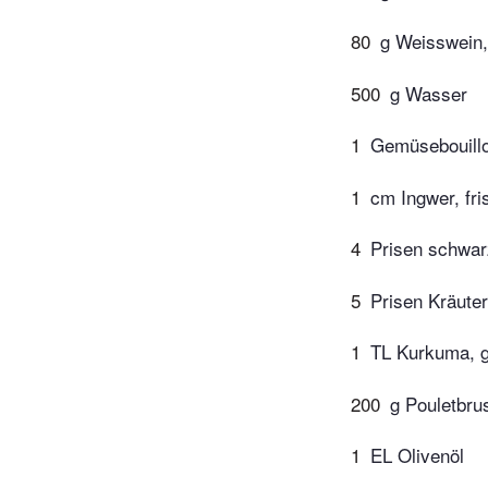
80
g Weisswein,
500
g Wasser
1
Gemüsebouillon
1
cm Ingwer, fri
4
Prisen schwar
5
Prisen Kräute
1
TL Kurkuma, g
200
g Pouletbrus
1
EL Olivenöl