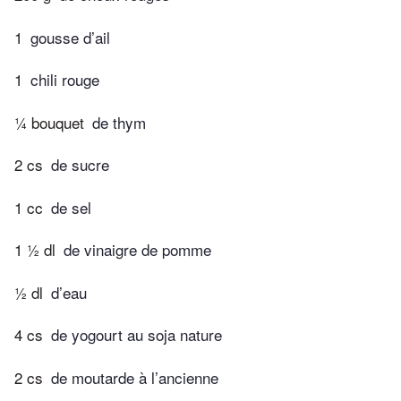
1
gousse d’ail
1
chili rouge
¼ bouquet
de thym
2 cs
de sucre
1 cc
de sel
1 ½ dl
de vinaigre de pomme
½ dl
d’eau
4 cs
de yogourt au soja nature
2 cs
de moutarde à l’ancienne