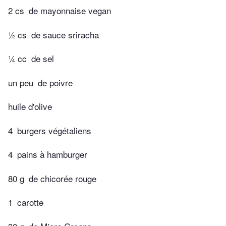
2 cs
de mayonnaise vegan
½ cs
de sauce sriracha
¼ cc
de sel
un peu
de poivre
huile d'olive
4
burgers végétaliens
4
pains à hamburger
80 g
de chicorée rouge
1
carotte