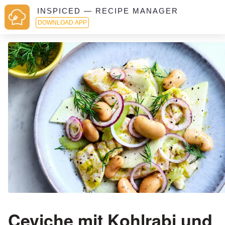
INSPICED — RECIPE MANAGER
DOWNLOAD APP
Ceviche mit Kohlrabi und