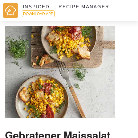
INSPICED — RECIPE MANAGER
DOWNLOAD APP
Gebratener Maissalat