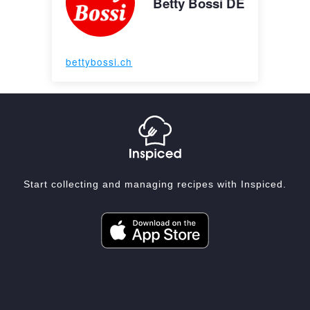
Betty Bossi DE
bettybossi.ch
Start collecting and managing recipes with Inspiced.