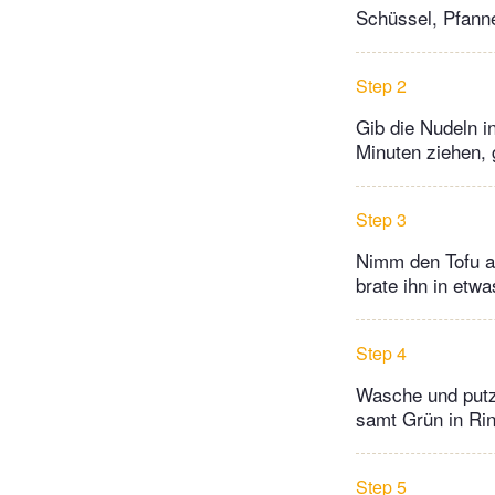
Schüssel, Pfann
Step 2
Gib die Nudeln i
Minuten ziehen, 
Step 3
Nimm den Tofu au
brate ihn in etw
Step 4
Wasche und putze
samt Grün in Ri
Step 5