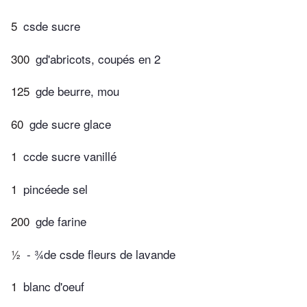
5
csde sucre
300
gd'abricots, coupés en 2
125
gde beurre, mou
60
gde sucre glace
1
ccde sucre vanillé
1
pincéede sel
200
gde farine
½
- ¾de csde fleurs de lavande
1
blanc d'oeuf