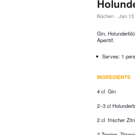
Holunde
Kochen
Jan 13
Gin, Holunderblü
Aperitif.
Serves: 1 per
INGREDIENTS
4 cl
Gin
2−3 cl Holunderb
2 cl
frischer Zit
2 Zweige
Zitron