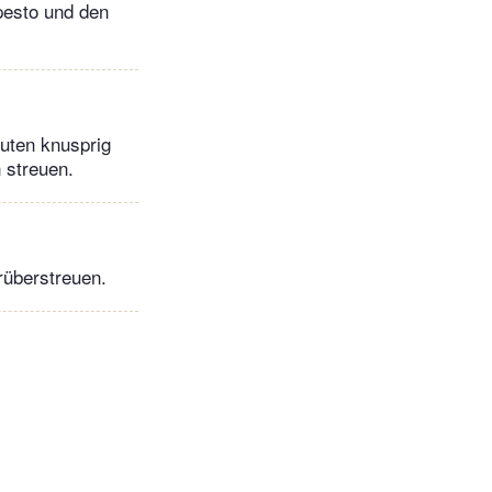
pesto und den
nuten knusprig
 streuen.
rüberstreuen.