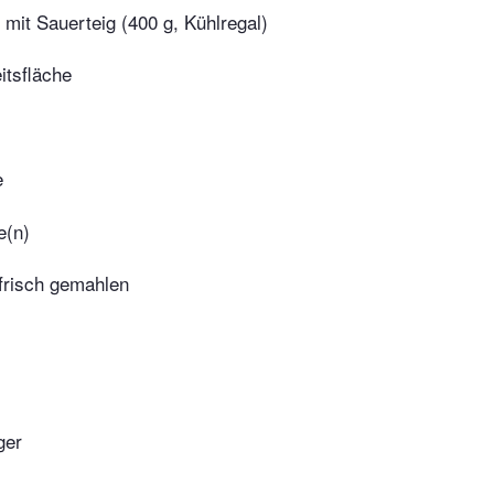
 mit Sauerteig (400 g, Kühlregal)
itsfläche
e
e(n)
 frisch gemahlen
ger