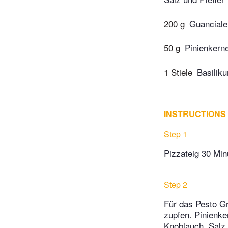
200 g
Guanciale
50 g
Pinienkern
1 Stiele
Basilik
INSTRUCTIONS
Step 1
Pizzateig 30 Mi
Step 2
Für das Pesto Gr
zupfen. Pinienke
Knoblauch, Salz,