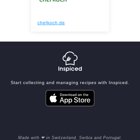
chefkoch.de
Start collecting and managing recipes with Inspiced.
Made with ❤ in Switzerland, Serbia and Portugal.