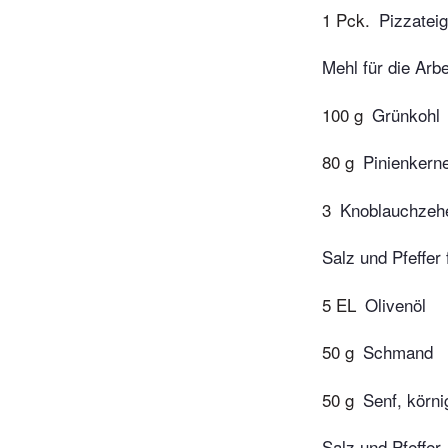
1 Pck.
Pizzateig
Mehl für die Arbe
100 g
Grünkohl
80 g
Pinienkern
3
Knoblauchzeh
Salz und Pfeffer
5 EL
Olivenöl
50 g
Schmand
50 g
Senf, körni
Salz und Pfeffer