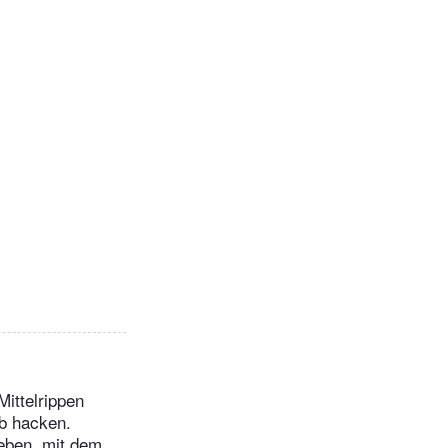
Mittelrippen
ob hacken.
eben, mit dem