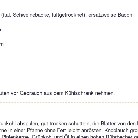
 (ital. Schweinebacke, luftgetrocknet), ersatzweise Bacon
e
um
nuten vor Gebrauch aus dem Kühlschrank nehmen.
ünkohl abspülen, gut trocken schütteln, die Blätter von den 
rne in einer Pfanne ohne Fett leicht anrösten. Knoblauch gr
 Pinienkerne, Grünkohl und Öl in einen hohen Rührbecher g