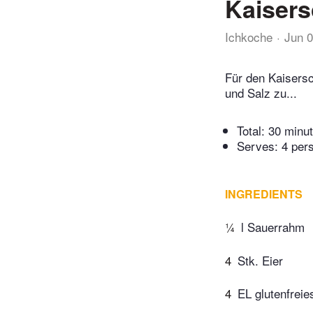
Kaiser
Ichkoche
Jun 
Für den Kaisers
und Salz zu...
Total:
30 minu
Serves: 4 per
INGREDIENTS
¼
l Sauerrahm
4
Stk. Eier
4
EL glutenfreie