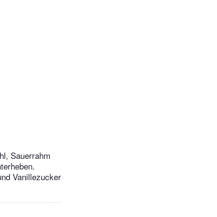
ehl, Sauerrahm
nterheben.
und Vanillezucker