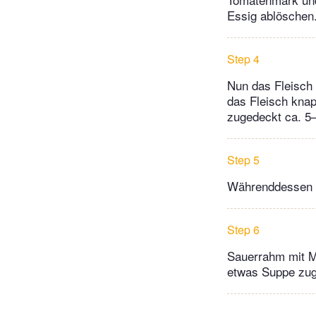
Essig ablöschen
Step 4
Nun das Fleisch 
das Fleisch knap
zugedeckt ca. 5
Step 5
Währenddessen w
Step 6
Sauerrahm mit Me
etwas Suppe zug