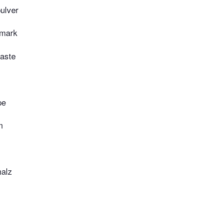
ulver
nmark
paste
pe
m
malz