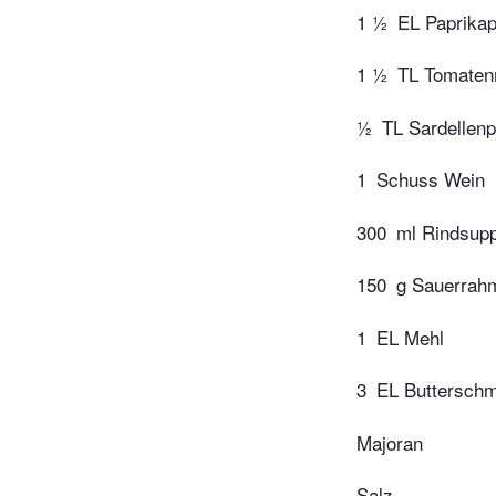
1 ½
EL Paprikap
1 ½
TL Tomate
½
TL Sardellen
1
Schuss Wein
300
ml Rindsup
150
g Sauerrah
1
EL Mehl
3
EL Buttersch
Majoran
Salz