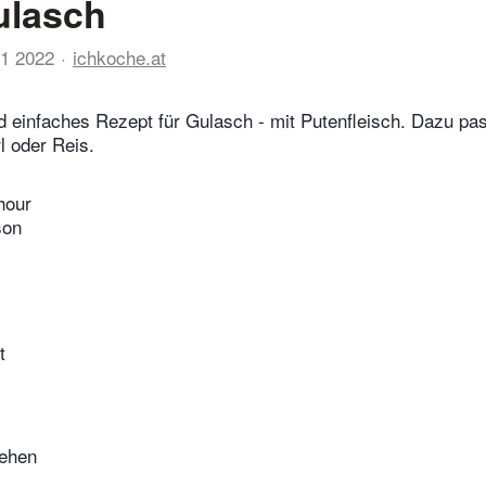
ulasch
01 2022
ichkoche.at
d einfaches Rezept für Gulasch - mit Putenfleisch. Dazu pa
l oder Reis.
hour
son
t
ehen