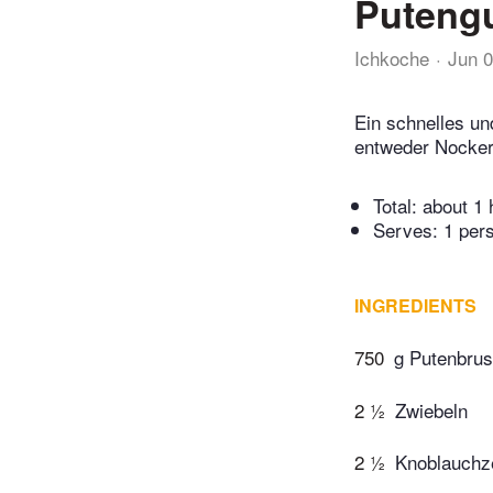
Puteng
Ichkoche
Jun 
Ein schnelles un
entweder Nocker
Total:
about 1 
Serves: 1 per
INGREDIENTS
750
g Putenbrus
2 ½
Zwiebeln
2 ½
Knoblauchz