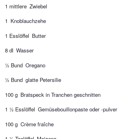
1 mittlere
Zwiebel
1
Knoblauchzehe
1 Esslöffel
Butter
8 dl
Wasser
½ Bund
Oregano
½ Bund
glatte Petersilie
100 g
Bratspeck in Tranchen geschnitten
1 ½ Esslöffel
Gemüsebouillonpaste oder -pulver
100 g
Crème fraîche
1 ½ Teelöffel
Maizena