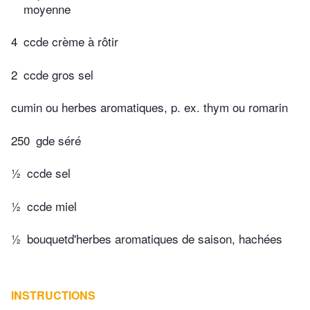
moyenne
4
ccde crème à rôtir
2
ccde gros sel
cumin ou herbes aromatiques, p. ex. thym ou romarin
250
gde séré
½
ccde sel
½
ccde miel
½
bouquetd'herbes aromatiques de saison, hachées
INSTRUCTIONS