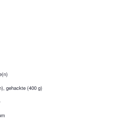
e(n)
), gehackte (400 g)
e
kum