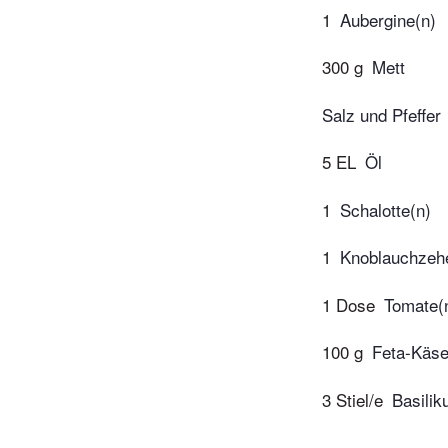
1
Aubergine(n)
300 g
Mett
Salz und Pfeffer
5 EL
Öl
1
Schalotte(n)
1
Knoblauchzeh
1 Dose
Tomate(n
100 g
Feta-Käs
3 Stiel/e
Basili