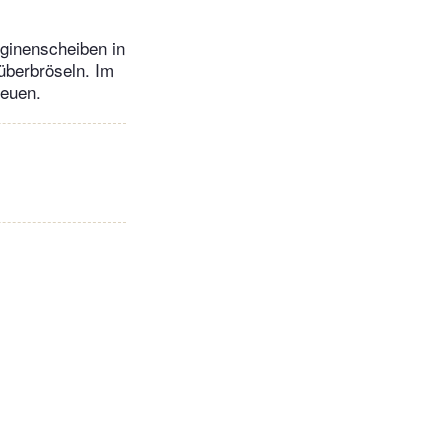
ginenscheiben in
̈berbröseln. Im
reuen.