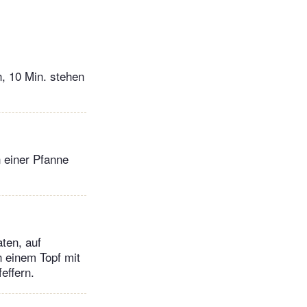
, 10 Min. stehen
n einer Pfanne
aten, auf
n einem Topf mit
effern.