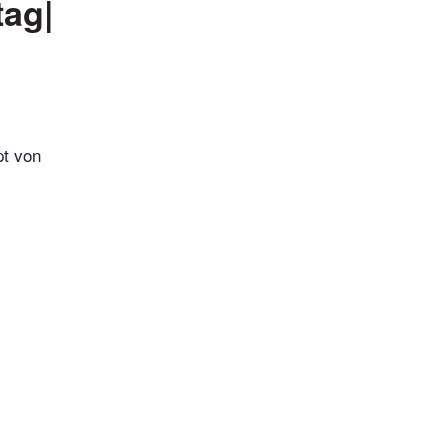
tag|
pt von