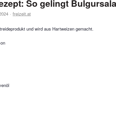
ezept: So gelingt Bulgursala
 2024
freizeit.at
etreideprodukt und wird aus Hartweizen gemacht.
son
ivenöl