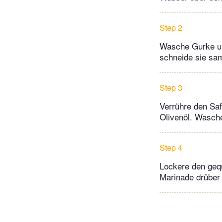
Step 2
Wasche Gurke un
schneide sie sam
Step 3
Verrühre den Saf
Olivenöl. Wasche
Step 4
Lockere den gequ
Marinade drüber