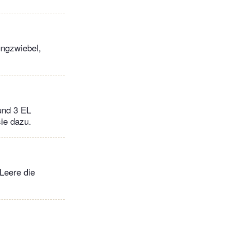
ungzwiebel,
 und 3 EL
sie dazu.
Leere die