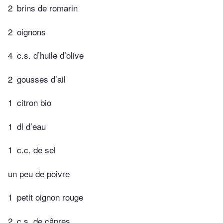
2
brins de romarin
2
oignons
4
c.s. d’huile d’olive
2
gousses d’ail
1
citron bio
1
dl d’eau
1
c.c. de sel
un peu de poivre
1
petit oignon rouge
2
c.s. de câpres