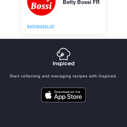
Betty Bossi FR
bettybossi.ch
Start collecting and managing recipes with Inspiced.