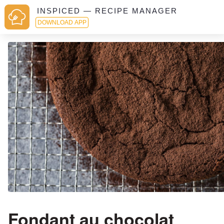
INSPICED — RECIPE MANAGER
DOWNLOAD APP
Fondant au chocolat