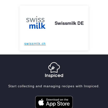
Swissmilk DE
swissmilk.ch
Start collecting and managing recipes with Inspiced.