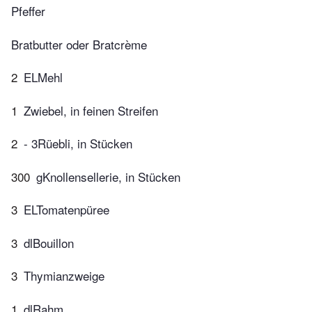
Pfeffer
Bratbutter oder Bratcrème
2
ELMehl
1
Zwiebel, in feinen Streifen
2
- 3Rüebli, in Stücken
300
gKnollensellerie, in Stücken
3
ELTomatenpüree
3
dlBouillon
3
Thymianzweige
1
dlRahm