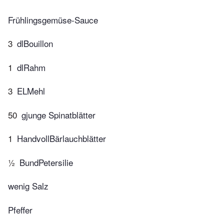
Frühlingsgemüse-Sauce
3
dlBouillon
1
dlRahm
3
ELMehl
50
gjunge Spinatblätter
1
HandvollBärlauchblätter
½
BundPetersilie
wenig Salz
Pfeffer