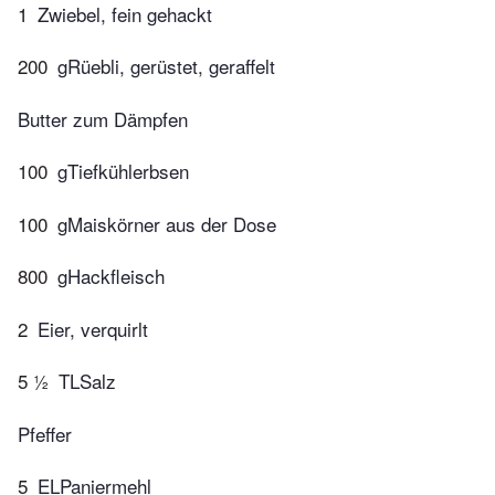
1
Zwiebel, fein gehackt
200
gRüebli, gerüstet, geraffelt
Butter zum Dämpfen
100
gTiefkühlerbsen
100
gMaiskörner aus der Dose
800
gHackfleisch
2
Eier, verquirlt
5 ½
TLSalz
Pfeffer
5
ELPaniermehl