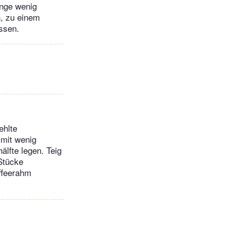
ange wenig
n, zu einem
ssen.
ehlte
 mit wenig
älfte legen. Teig
 Stücke
affeerahm