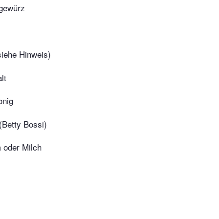
gewürz
siehe Hinweis)
lt
onig
(Betty Bossi)
 oder Milch