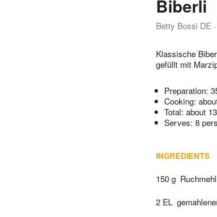
Biberli
Betty Bossi DE
Klassische Bibe
gefüllt mit Marzi
Preparation:
3
Cooking:
abou
Total:
about 13
Serves: 8 per
INGREDIENTS
150 g
Ruchmehl
2 EL
gemahlene