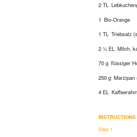
2 TL
Lebkuchen
1
Bio-Orange
1 TL
Triebsalz (
2 ½ EL
Milch, ka
70 g
flüssiger H
250 g
Marzipan 
4 EL
Kaffeerahm
INSTRUCTIONS
Step 1