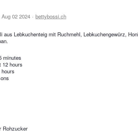
Aug 02 2024
bettybossi.ch
rli aus Lebkuchenteig mit Ruchmehl, Lebkuchengewürz, Honi
pan.
5 minutes
t 12 hours
 hours
sons
r Rohzucker