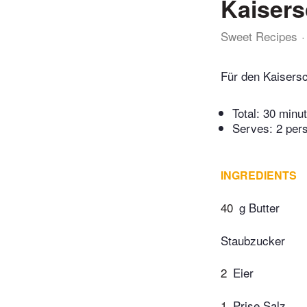
Kaiser
Sweet Recipes
Für den Kaisersc
Total:
30 minu
Serves: 2 per
INGREDIENTS
40
g Butter
Staubzucker
2
Eier
1
Prise Salz