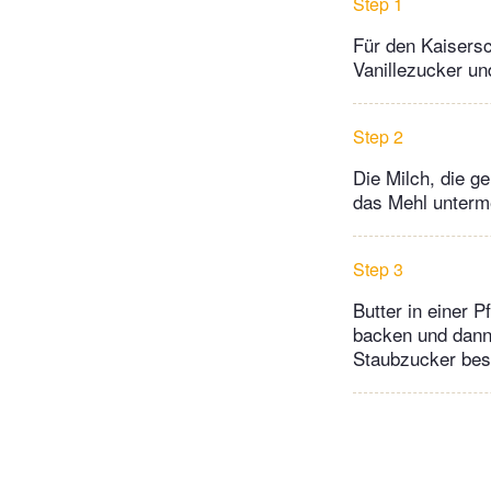
Step 1
Für den Kaisersch
Vanillezucker un
Step 2
Die Milch, die g
das Mehl unterm
Step 3
Butter in einer 
backen und dann
Staubzucker bes