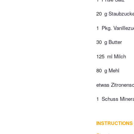
20
g Staubzuck
1
Pkg. Vanillez
30
g Butter
125
ml Milch
80
g Mehl
etwas Zitronens
1
Schuss Miner
INSTRUCTIONS