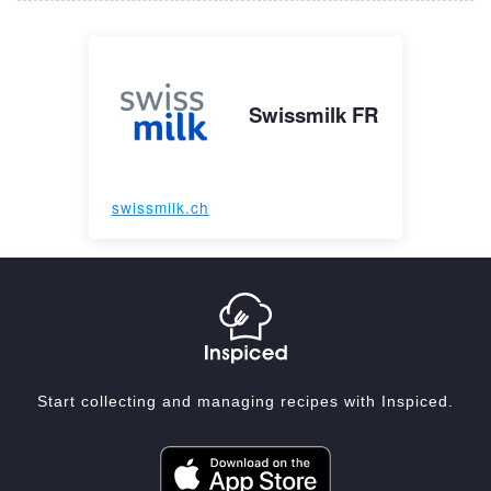
Swissmilk FR
swissmilk.ch
Start collecting and managing recipes with Inspiced.