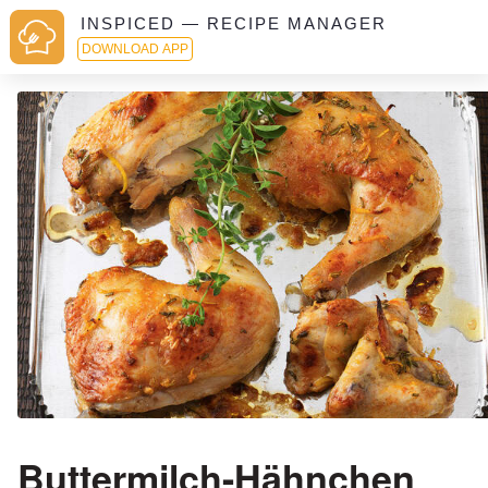
INSPICED — RECIPE MANAGER
DOWNLOAD APP
Buttermilch-Hähnchen