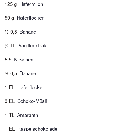
125 g
Hafermilch
50 g
Haferflocken
½ 0,5
Banane
½ TL
Vanilleextrakt
5 5
Kirschen
½ 0,5
Banane
1 EL
Haferflocke
3 EL
Schoko-Müsli
1 TL
Amaranth
1 EL
Raspelschokolade