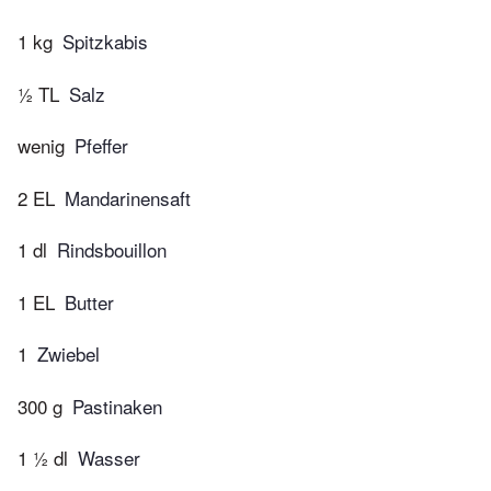
1 kg
Spitzkabis
½ TL
Salz
wenig
Pfeffer
2 EL
Mandarinensaft
1 dl
Rindsbouillon
1 EL
Butter
1
Zwiebel
300 g
Pastinaken
1 ½ dl
Wasser