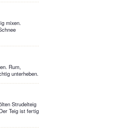
mig mixen.
 Schnee
xen. Rum,
htig unterheben.
lten Strudelteig
r Teig ist fertig