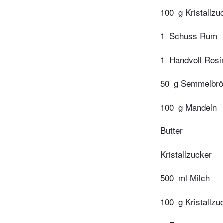
100
g Kristallzu
1
Schuss Rum
1
Handvoll Rosi
50
g Semmelbrö
100
g Mandeln
Butter
Kristallzucker
500
ml Milch
100
g Kristallzu