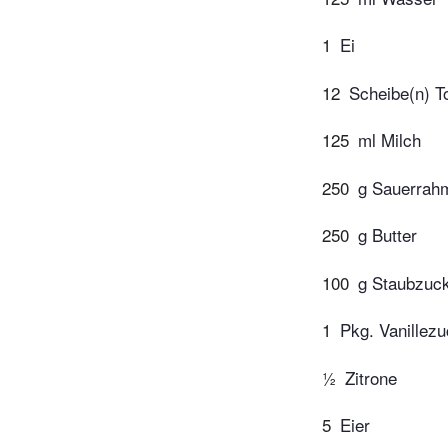
1
Ei
12
Scheibe(n) T
125
ml Milch
250
g Sauerrah
250
g Butter
100
g Staubzuc
1
Pkg. Vanillez
½
Zitrone
5
Eier