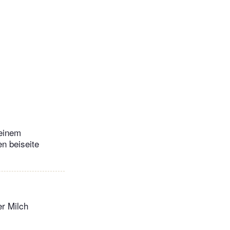
 einem
n beiseite
er Milch