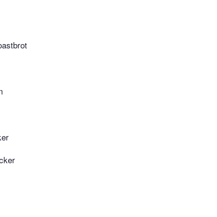
oastbrot
m
ker
ucker