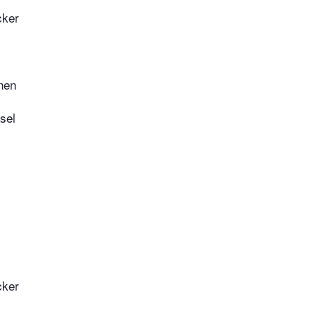
cker
nen
sel
cker