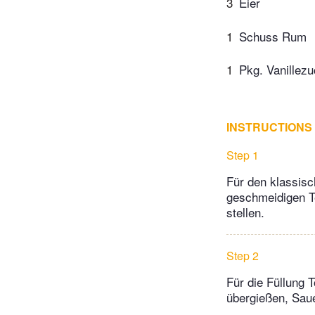
3
Eier
1
Schuss Rum
1
Pkg. Vanillez
INSTRUCTIONS
Step 1
Für den klassisc
geschmeidigen Te
stellen.
Step 2
Für die Füllung 
übergießen, Sau