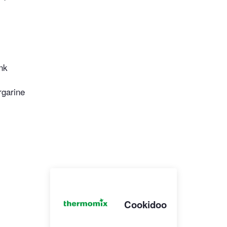
nk
garine
Cookidoo