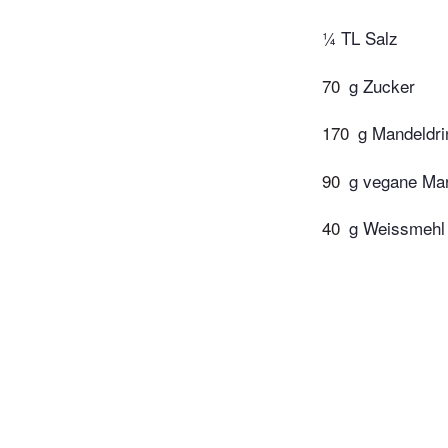
¼ TL Salz
70
g Zucker
170
g Mandeldri
90
g vegane Mar
40
g Weissmehl