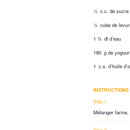
½
c.c. de sucre
½
cube de levur
1 ¾
dl d’eau
180
g de yogour
1
c.s. d’huile d’o
INSTRUCTIONS
Step 1
Mélanger farine, 