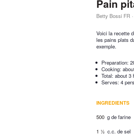
Pain pit
Betty Bossi FR
Voici la recette 
les pains plats 
exemple.
Preparation:
2
Cooking:
abou
Total:
about 3 
Serves: 4 per
INGREDIENTS
500
g de farine
1 ½
c.c. de sel