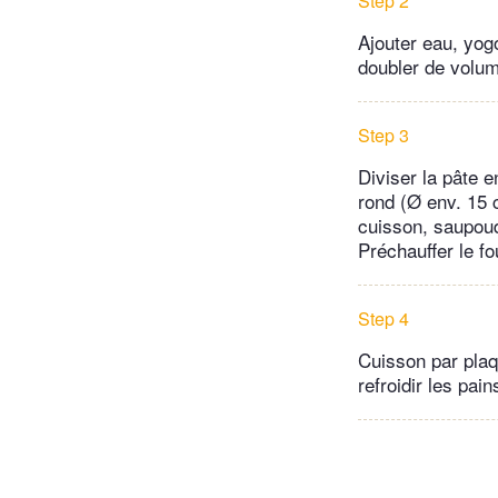
Step 2
Ajouter eau, yogo
doubler de volum
Step 3
Diviser la pâte e
rond (Ø env. 15 
cuisson, saupoud
Préchauffer le f
Step 4
Cuisson par plaqu
refroidir les pain