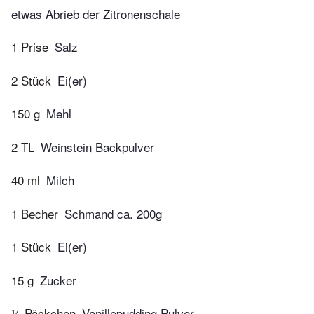
etwas Abrieb der Zitronenschale
1 Prise
Salz
2 Stück
Ei(er)
150 g
Mehl
2 TL
Weinstein Backpulver
40 ml
Milch
1 Becher
Schmand ca. 200g
1 Stück
Ei(er)
15 g
Zucker
½ Päckchen
Vanillepudding Pulver