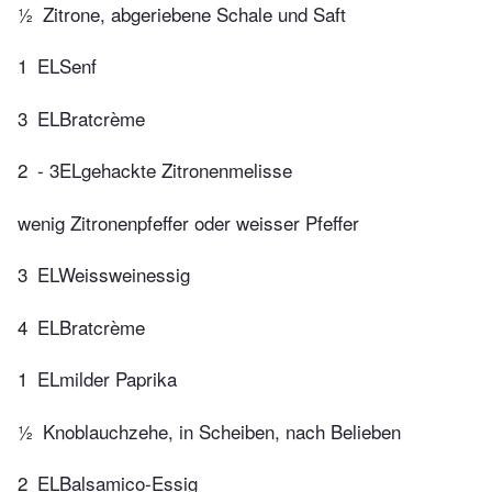
½
Zitrone, abgeriebene Schale und Saft
1
ELSenf
3
ELBratcrème
2
- 3ELgehackte Zitronenmelisse
wenig Zitronenpfeffer oder weisser Pfeffer
3
ELWeissweinessig
4
ELBratcrème
1
ELmilder Paprika
½
Knoblauchzehe, in Scheiben, nach Belieben
2
ELBalsamico-Essig