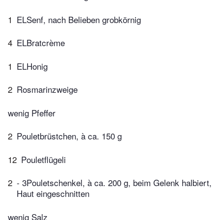
1
ELSenf, nach Belieben grobkörnig
4
ELBratcrème
1
ELHonig
2
Rosmarinzweige
wenig Pfeffer
2
Pouletbrüstchen, à ca. 150 g
12
Pouletflügeli
2
- 3Pouletschenkel, à ca. 200 g, beim Gelenk halbiert,
Haut eingeschnitten
wenig Salz