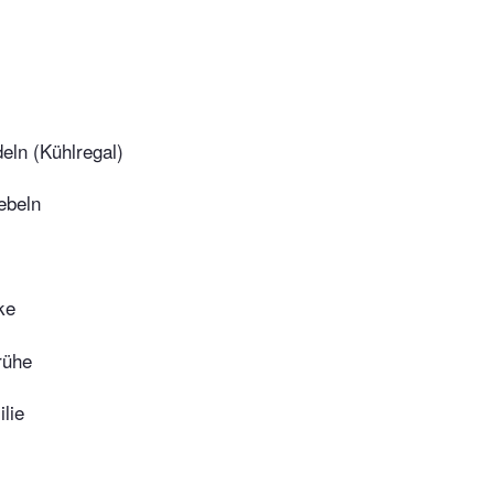
eln (Kühlregal)
ebeln
ke
rühe
ilie