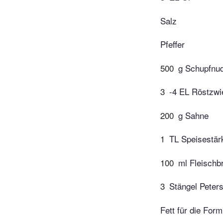
Salz
Pfeffer
500
g Schupfnud
3
-4 EL Röstzwi
200
g Sahne
1
TL Speisestär
100
ml Fleischb
3
Stängel Peters
Fett für die Form