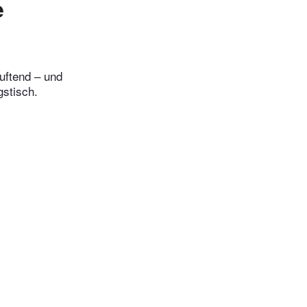
e
uftend – und
gstisch.