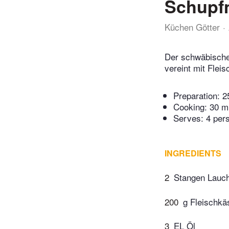
Schupfn
Küchen Götter
Der schwäbische 
vereint mit Flei
Preparation:
2
Cooking:
30 m
Serves: 4 per
INGREDIENTS
2
Stangen Lauc
200
g Fleischkä
3
EL Öl